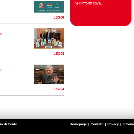
nell'
informativa
.
LEGGI
e
LEGGI
O
LEGGI
io di Cento
Homepage
|
Contatti
|
Privacy
|
Informa