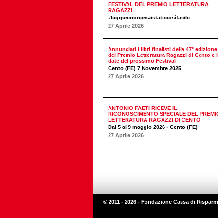
FESTIVAL DEL PREMIO LETTERATURA
RAGAZZI
#leggerenonemaistatocosìfacile
27 Aprile 2026
Annunciati i libri finalisti della 47° edizione
del Premio Letteratura Ragazzi di Cento e l
date del prossimo Festival
Cento (FE) 7 Novembre 2025
27 Aprile 2026
ANTONIO FAETI RICEVE IL
RICONOSCIMENTO SPECIALE DEL PREMI
LETTERATURA RAGAZZI DI CENTO
Dal 5 al 9 maggio 2026 - Cento (FE)
27 Aprile 2026
© 2011 - 2026 - Fondazione Cassa di Risparm