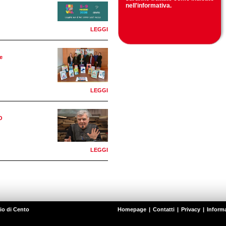
nell'
informativa
.
LEGGI
e
LEGGI
O
LEGGI
io di Cento
Homepage
|
Contatti
|
Privacy
|
Informa