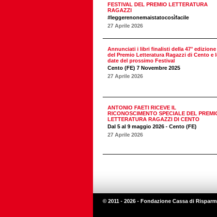
FESTIVAL DEL PREMIO LETTERATURA
RAGAZZI
#leggerenonemaistatocosìfacile
27 Aprile 2026
Annunciati i libri finalisti della 47° edizione
del Premio Letteratura Ragazzi di Cento e l
date del prossimo Festival
Cento (FE) 7 Novembre 2025
27 Aprile 2026
ANTONIO FAETI RICEVE IL
RICONOSCIMENTO SPECIALE DEL PREMI
LETTERATURA RAGAZZI DI CENTO
Dal 5 al 9 maggio 2026 - Cento (FE)
27 Aprile 2026
© 2011 - 2026 - Fondazione Cassa di Risparm