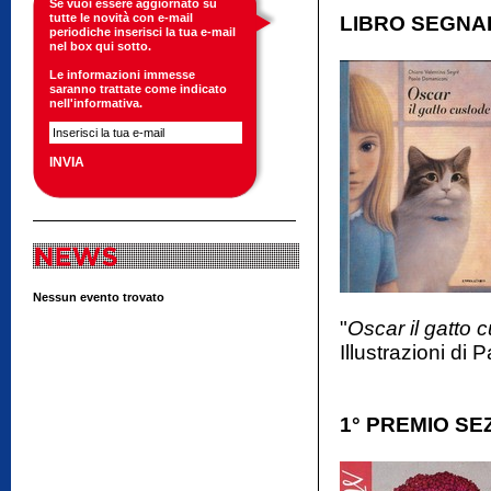
Se vuoi essere aggiornato su
tutte le novità con e-mail
LIBRO SEGNA
periodiche inserisci la tua e-mail
nel box qui sotto.
Le informazioni immesse
saranno trattate come indicato
nell'
informativa
.
Nessun evento trovato
"
Oscar il gatto 
Illustrazioni d
1° PREMIO SE