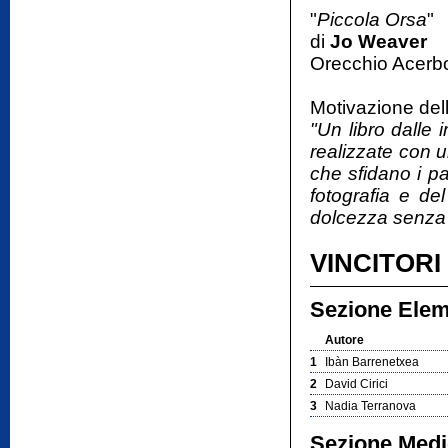
"
Piccola Orsa
"
di
Jo Weaver
Orecchio Acerbo
Motivazione dell
"Un libro dalle
realizzate con 
che sfidano i pae
fotografia e de
dolcezza senza
VINCITORI
Sezione Elem
Autore
1
Ibàn Barrenetxea
2
David Cirici
3
Nadia Terranova
Sezione Medi