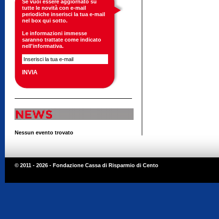
Se vuoi essere aggiornato su
tutte le novità con e-mail
periodiche inserisci la tua e-mail
nel box qui sotto.
Le informazioni immesse
saranno trattate come indicato
nell'
informativa
.
Nessun evento trovato
© 2011 - 2026 - Fondazione Cassa di Risparmio di Cento