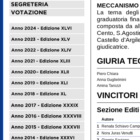
MECCANISMO 
La terna degli
graduatoria fina
composta da all
Cento, S.Agosti
Castello d'Argil
giudicatrice.
GIURIA TE
Piero Chiara
Anna Guglielmini
Amina Tarozzi
VINCITORI
Sezione Editi
Autore
1
Renata Schiavo Cam
2
Nora Juras Venutti