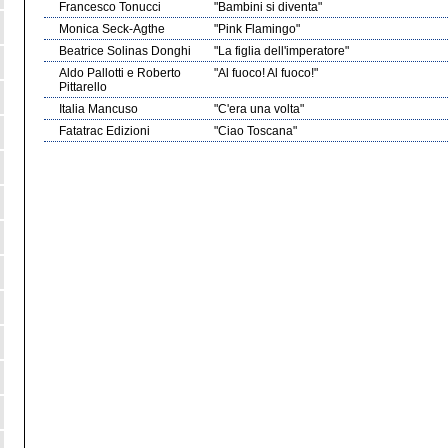
Francesco Tonucci
"Bambini si diventa"
Monica Seck-Agthe
"Pink Flamingo"
Beatrice Solinas Donghi
"La figlia dell'imperatore"
Aldo Pallotti e Roberto
"Al fuoco! Al fuoco!"
Pittarello
Italia Mancuso
"C'era una volta"
Fatatrac Edizioni
"Ciao Toscana"