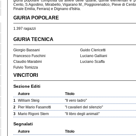
giuria popolare composta da allievi delle quarte, quinte elementari e 
Cento, S.Agostino, Mirabello, Vigarano M., Poggiorenatico, Pieve di Cento, C
Finale Emilia, Ferrara) e Dignano d'Istria.
GIURIA POPOLARE
1.397 ragazzi
GIURIA TECNICA
Giorgio Bassani
Guido Clericetti
Francesco Fuschini
Luciano Galliani
Claudio Marabini
Luciano Scaffa
Fulvio Tomizza
VINCITORI
Sezione Editi
Autore
Titolo
1
William Steig
"Il vero ladro"
2
Pier Mario Fasanotti
"I cavalieri del silenzio"
3
Mario Rigoni Stern
"Il libro degli animali"
Segnalati
Autore
Titolo