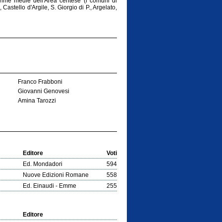
prime medie dell'Area centese (i comuni di
astello d'Argile, S. Giorgio di P., Argelato,
Franco Frabboni
Giovanni Genovesi
Amina Tarozzi
Editore
Voti
Ed. Mondadori
594
Nuove Edizioni Romane
558
Ed. Einaudi - Emme
255
Editore