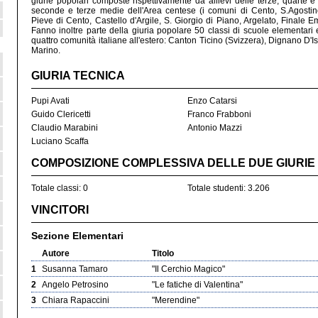
giurie popolari composte rispettivamente da allievi delle terze, quarte e
seconde e terze medie dell'Area centese (i comuni di Cento, S.Agostino
Pieve di Cento, Castello d'Argile, S. Giorgio di Piano, Argelato, Finale 
Fanno inoltre parte della giuria popolare 50 classi di scuole elementari e
quattro comunità italiane all'estero: Canton Ticino (Svizzera), Dignano D'I
Marino.
GIURIA TECNICA
Pupi Avati
Enzo Catarsi
Guido Clericetti
Franco Frabboni
Claudio Marabini
Antonio Mazzi
Luciano Scaffa
COMPOSIZIONE COMPLESSIVA DELLE DUE GIURIE
Totale classi: 0
Totale studenti: 3.206
VINCITORI
Sezione Elementari
Autore
Titolo
1
Susanna Tamaro
"Il Cerchio Magico"
2
Angelo Petrosino
"Le fatiche di Valentina"
3
Chiara Rapaccini
"Merendine"