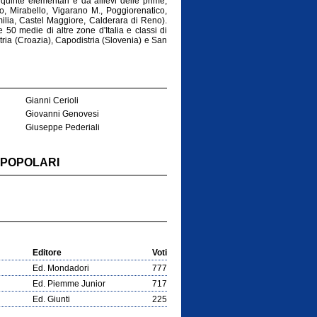
 quinte elementari e da allievi delle prime,
, Mirabello, Vigarano M., Poggiorenatico,
Emilia, Castel Maggiore, Calderara di Reno).
 50 medie di altre zone d'Italia e classi di
stria (Croazia), Capodistria (Slovenia) e San
Gianni Cerioli
Giovanni Genovesi
Giuseppe Pederiali
 POPOLARI
Editore
Voti
Ed. Mondadori
777
Ed. Piemme Junior
717
Ed. Giunti
225