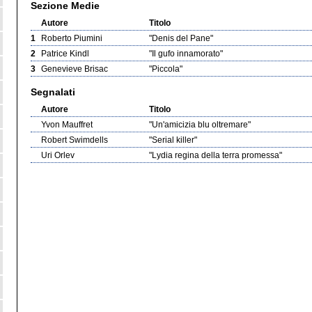
Sezione Medie
Autore
Titolo
1
Roberto Piumini
"Denis del Pane"
2
Patrice Kindl
"Il gufo innamorato"
3
Genevieve Brisac
"Piccola"
Segnalati
Autore
Titolo
Yvon Mauffret
"Un'amicizia blu oltremare"
Robert Swimdells
"Serial killer"
Uri Orlev
"Lydia regina della terra promessa"