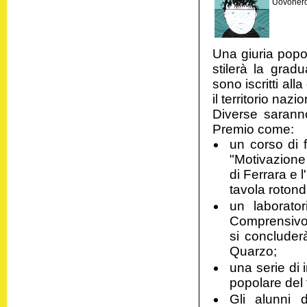
Uovonero
Una giuria popo
stilerà la gradu
sono iscritti all
il territorio naz
Diverse saranno
Premio come:
un corso di f
"Motivazione 
di Ferrara e 
tavola rotond
un laborator
Comprensivo n
si concluder
Quarzo;
una serie di in
popolare del t
Gli alunni d