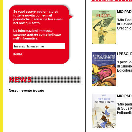
Se vuoi essere aggiornato su
MIO PAD
tutte le novità con e-mail
periodiche inserisci la tua e-mail
"Mio Padr
nel box qui sotto.
di Davide
Orecchio
Le informazioni immesse
saranno trattate come indicato
nell'
informativa
.
I PESCI
"I pesci 
di Simon
Edicolors
Nessun evento trovato
MIO PAD
"Mio pad
di Guus K
Feltrinell