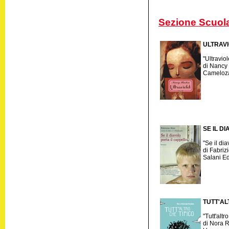
Sezione Scuol
ULTRAV
"Ultraviol
di Nancy
Cameloz
SE IL D
"Se il dia
di Fabrizi
Salani Ed
TUTT'AL
"Tutt'altr
di Nora 