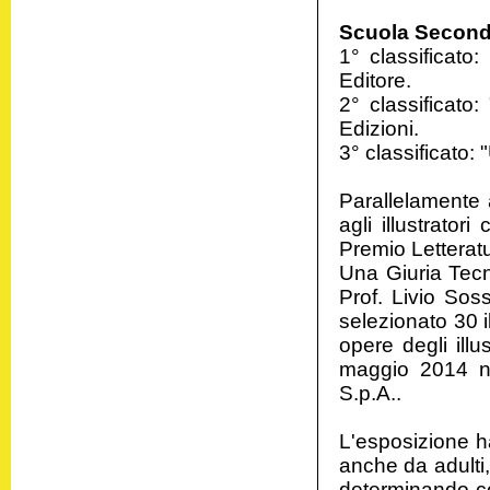
Scuola Seconda
1° classificato:
Editore.
2° classificato
Edizioni.
3° classificato:
Parallelamente a
agli illustrator
Premio Letterat
Una Giuria Tecn
Prof. Livio Sos
selezionato 30 il
opere degli illu
maggio 2014 ne
S.p.A..
L'esposizione h
anche da adulti,
determinando cos