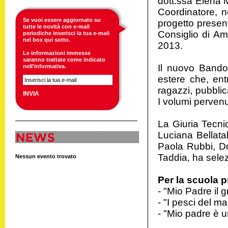
dott.ssa Elena M
Coordinatore, n
Se vuoi essere aggiornato su
progetto presen
tutte le novità con e-mail
Consiglio di Am
periodiche inserisci la tua e-mail
nel box qui sotto.
2013.
Le informazioni immesse
saranno trattate come indicato
Il nuovo Bando 
nell'
informativa
.
estere che, entr
ragazzi, pubblic
I volumi pervenu
La Giuria Tecni
Luciana Bellatal
Paola Rubbi, Do
Taddia, ha selez
Nessun evento trovato
Per la scuola p
- "Mio Padre il 
- "I pesci del m
- "Mio padre è un