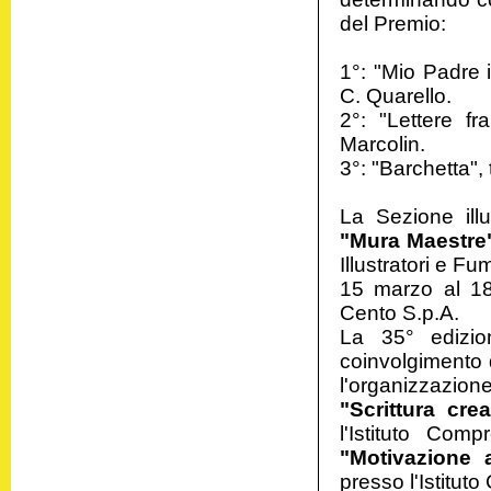
del Premio:
1°: "Mio Padre i
C. Quarello.
2°: "Lettere fr
Marcolin.
3°: "Barchetta",
La Sezione illu
"Mura Maestr
Illustratori e F
15 marzo al 18
Cento S.p.A.
La 35° edizio
coinvolgimento d
l'organizzazio
"Scrittura cre
l'Istituto Com
"Motivazione a
presso l'Istitut