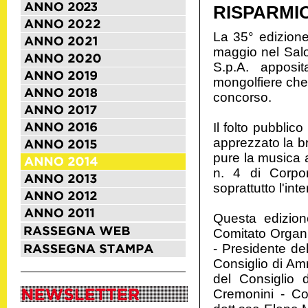
RISPARMIO
La 35° edizione
maggio nel Sal
S.p.A. apposi
mongolfiere che 
concorso.
Il folto pubblic
apprezzato la br
pure la musica 
n. 4 di Corpo
soprattutto l'in
Questa edizion
Comitato Organi
- Presidente de
Consiglio di Am
del Consiglio d
Cremonini - Co