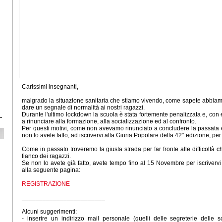
Carissimi insegnanti,
malgrado la situazione sanitaria che stiamo vivendo, come sapete abbiam
dare un segnale di normalità ai nostri ragazzi.
Durante l'ultimo lockdown la scuola è stata fortemente penalizzata e, con ess
a rinunciare alla formazione, alla socializzazione ed al confronto.
Per questi motivi, come non avevamo rinunciato a concludere la passata e
non lo avete fatto, ad iscrivervi alla Giuria Popolare della 42° edizione, p
Come in passato troveremo la giusta strada per far fronte alle difficoltà 
fianco dei ragazzi.
Se non lo avete già fatto, avete tempo fino al 15 Novembre per iscrivervi 
alla seguente pagina:
REGISTRAZIONE
________________________
Alcuni suggerimenti:
- inserire un indirizzo mail personale (quelli delle segreterie dell